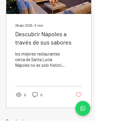
28 abr 2025
∙
3
min
Descubrir Nápoles a
través de sus sabores
los mejores restaurantes
cerca de Santa Lucía
Nápoles no es solo historia,
arte y mar: también es una
ciudad para saborear, plato
tras...
0
0
Regulación