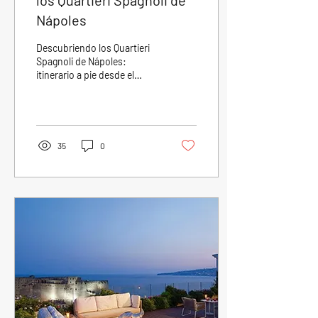
los Quartieri Spagnoli de
Nápoles
Descubriendo los Quartieri
Spagnoli de Nápoles:
itinerario a pie desde el
Borgo Marinari Si se
encuentran en el Borgo
Marinari y desean...
35
0