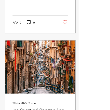
Borgo Marinari Si se
encuentran en el Borgo
Marinari , uno de los...
2
0
28 abr 2025
∙
2
min