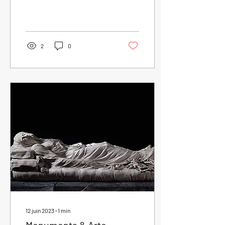
ville, en partant du Musée...
2
0
12 juin 2023
∙
1
min