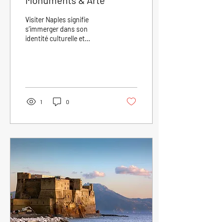
Monuments & Arte
Visiter Naples signifie
s’immerger dans son
identité culturelle et
artistique écrite dans les
nombreux musées,
châteaux, églises, places,...
1
0