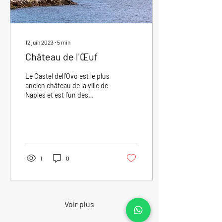
12 juin 2023
∙
5
min
Château de l'Œuf
Le Castel dell’Ovo est le plus
ancien château de la ville de
Naples et est l’un des
éléments qui se
démarquent le plus dans le
célèbre...
1
0
Voir plus