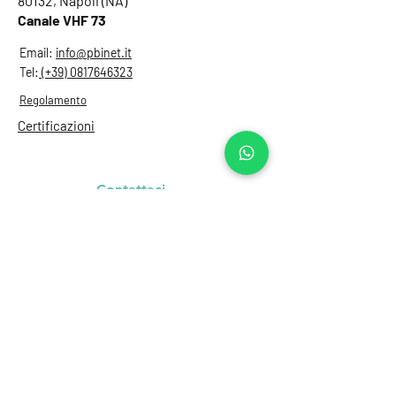
80132, Napoli (NA)
Canale VHF 73
Email:
info@pbinet.it
Tel:
(+39) 0817646323
Regolamento
Certificazioni
Contattaci
Nome
Cognome
Email
Oggetto
Lascia un messaggio...