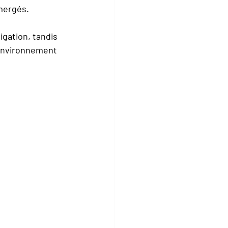
mergés.
igation, tandis 
’environnement 