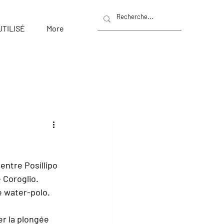
UTILISÉ
More
ntre Posillipo 
 Coroglio. 
le water-polo.
r la plongée 