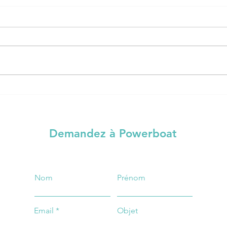
Quartiers Espagnols de
Déco
Naples
ses 
Demandez à Powerboat
Nom
Prénom
Email
Objet