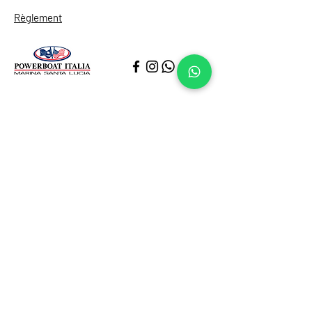
Règlement
Notre position
Via Eldorado al Borgo Marinari
80132, Napoli (NA)
Canal VHF 73
Email:
info@pbinet.it
Tel:
(+39) 0817646323
Règlement
Règlement
Demandez à