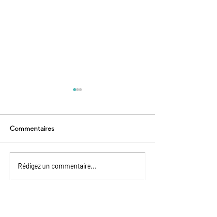
Commentaires
Quartiers Espagnols de
Découvrir Naples
Rédigez un commentaire...
Naples
ses saveurs