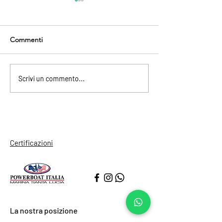
Commenti
Quartieri Spagnoli
Centro Storico d
Scrivi un commento...
Certificazioni
La nostra posizione